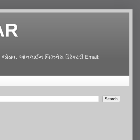
AR
જેજ જોડાવ. ઓનલાઈન બિઝનેસ ડિરેકટરી Email: