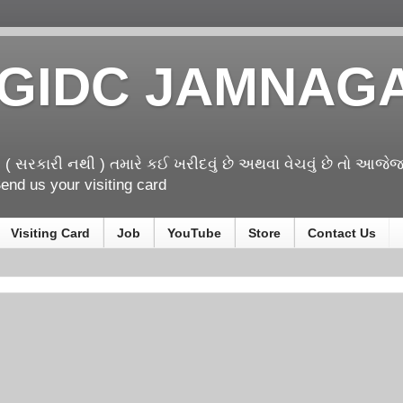
GIDC JAMNAG
! ( સરકારી નથી ) તમારે કઈ ખરીદવું છે અથવા વેચવું છે તો આ
nd us your visiting card
Visiting Card
Job
YouTube
Store
Contact Us