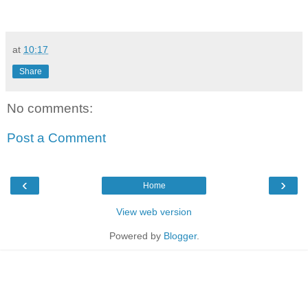
at
10:17
Share
No comments:
Post a Comment
‹
›
Home
View web version
Powered by
Blogger
.