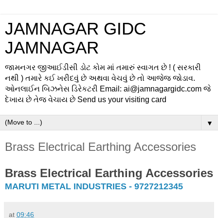
JAMNAGAR GIDC
JAMNAGAR
જામનગર જીઆઈડીસી ડોટ કોમ માં તમારું સ્વાગત છે ! ( સરકારી
નથી ) તમારે કઈ ખરીદવું છે અથવા વેચવું છે તો આજેજ જોડાવ.
ઓનલાઈન બિઝનેસ ડિરેકટરી Email: ai@jamnagargidc.com જે
દેખાય છે તેજ વેચાય છે Send us your visiting card
▼
Brass Electrical Earthing Accessories
Brass Electrical Earthing Accessories
MARUTI METAL INDUSTRIES - 9727212345
at
09:46