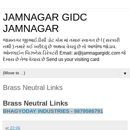
JAMNAGAR GIDC
JAMNAGAR
જામનગર જીઆઈડીસી ડોટ કોમ માં તમારું સ્વાગત છે ! ( સરકારી
નથી ) તમારે કઈ ખરીદવું છે અથવા વેચવું છે તો આજેજ જોડાવ.
ઓનલાઈન બિઝનેસ ડિરેકટરી Email: ai@jamnagargidc.com જે
દેખાય છે તેજ વેચાય છે Send us your visiting card
▼
Brass Neutral Links
Brass Neutral Links
BHAGYODAY INDUSTRIES - 9879586791
at
22:06