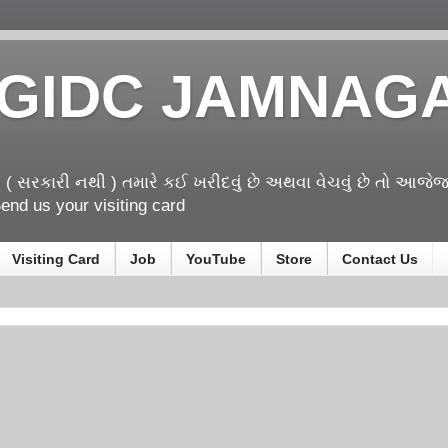
GIDC JAMNAG
! ( સરકારી નથી ) તમારે કઈ ખરીદવું છે અથવા વેચવું છે તો આ
nd us your visiting card
Visiting Card
Job
YouTube
Store
Contact Us