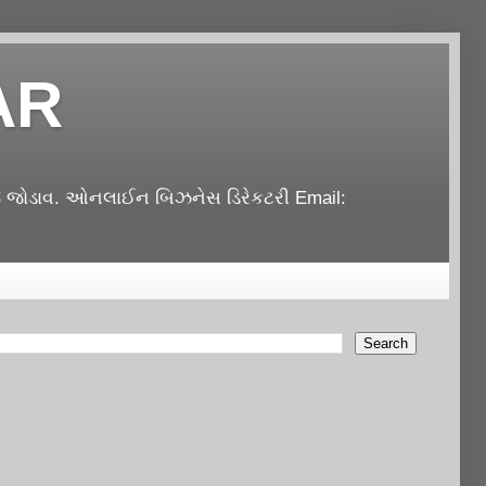
AR
જેજ જોડાવ. ઓનલાઈન બિઝનેસ ડિરેકટરી Email: